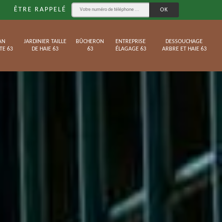
ÊTRE RAPPELÉ
AN
JARDINIER TAILLE
BÛCHERON
ENTREPRISE
DESSOUCHAGE
TE 63
DE HAIE 63
63
ÉLAGAGE 63
ARBRE ET HAIE 63