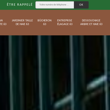
ÊTRE RAPPELÉ
AN
JARDINIER TAILLE
BÛCHERON
ENTREPRISE
DESSOUCHAGE
TE 63
DE HAIE 63
63
ÉLAGAGE 63
ARBRE ET HAIE 63