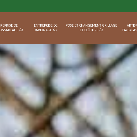
REPRISE DE
ENTREPRISE DE
POSE ET CHANGEMENT GRILLAGE
ARTIS
USSAILLAGE 63
JARDINAGE 63
ET CLÔTURE 63
PAYSAGIS