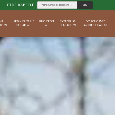
ÊTRE RAPPELÉ
AN
JARDINIER TAILLE
BÛCHERON
ENTREPRISE
DESSOUCHAGE
TE 63
DE HAIE 63
63
ÉLAGAGE 63
ARBRE ET HAIE 63