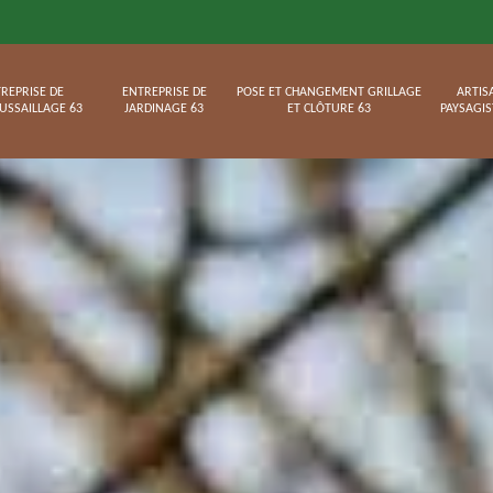
REPRISE DE
ENTREPRISE DE
POSE ET CHANGEMENT GRILLAGE
ARTIS
USSAILLAGE 63
JARDINAGE 63
ET CLÔTURE 63
PAYSAGIS