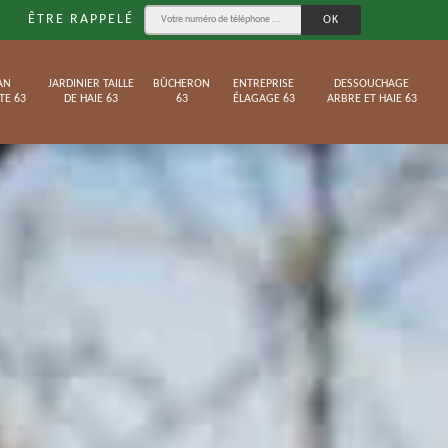
ÊTRE RAPPELÉ
AN
JARDINIER TAILLE
BÛCHERON
ENTREPRISE
DESSOUCHAGE
TE 63
DE HAIE 63
63
ÉLAGAGE 63
ARBRE ET HAIE 63