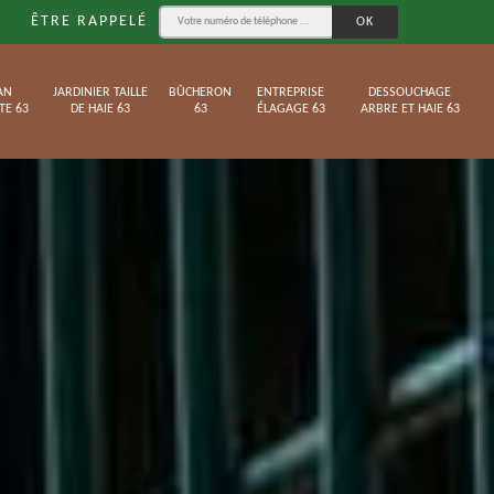
ÊTRE RAPPELÉ
AN
JARDINIER TAILLE
BÛCHERON
ENTREPRISE
DESSOUCHAGE
TE 63
DE HAIE 63
63
ÉLAGAGE 63
ARBRE ET HAIE 63