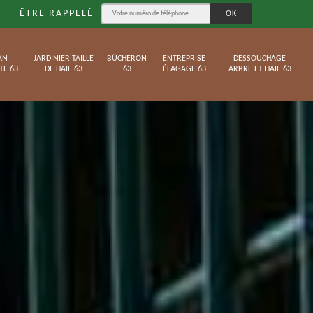
ÊTRE RAPPELÉ
AN
JARDINIER TAILLE
BÛCHERON
ENTREPRISE
DESSOUCHAGE
TE 63
DE HAIE 63
63
ÉLAGAGE 63
ARBRE ET HAIE 63