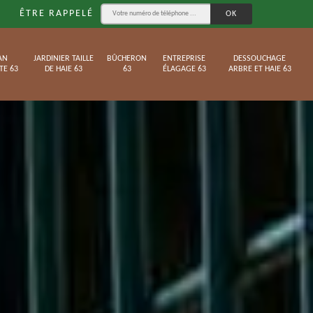
ÊTRE RAPPELÉ
AN
JARDINIER TAILLE
BÛCHERON
ENTREPRISE
DESSOUCHAGE
TE 63
DE HAIE 63
63
ÉLAGAGE 63
ARBRE ET HAIE 63