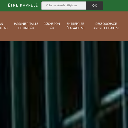
ÊTRE RAPPELÉ
AN
JARDINIER TAILLE
BÛCHERON
ENTREPRISE
DESSOUCHAGE
TE 63
DE HAIE 63
63
ÉLAGAGE 63
ARBRE ET HAIE 63