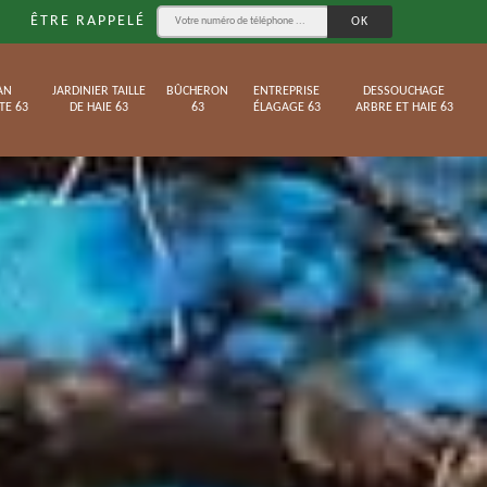
ÊTRE RAPPELÉ
AN
JARDINIER TAILLE
BÛCHERON
ENTREPRISE
DESSOUCHAGE
TE 63
DE HAIE 63
63
ÉLAGAGE 63
ARBRE ET HAIE 63