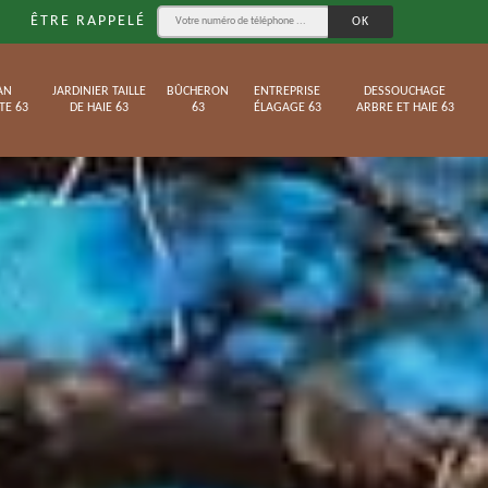
ÊTRE RAPPELÉ
AN
JARDINIER TAILLE
BÛCHERON
ENTREPRISE
DESSOUCHAGE
TE 63
DE HAIE 63
63
ÉLAGAGE 63
ARBRE ET HAIE 63