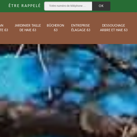
ÊTRE RAPPELÉ
AN
JARDINIER TAILLE
BÛCHERON
ENTREPRISE
DESSOUCHAGE
TE 63
DE HAIE 63
63
ÉLAGAGE 63
ARBRE ET HAIE 63