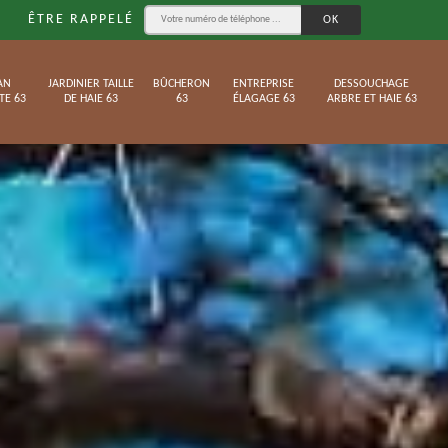
ÊTRE RAPPELÉ
AN
JARDINIER TAILLE
BÛCHERON
ENTREPRISE
DESSOUCHAGE
TE 63
DE HAIE 63
63
ÉLAGAGE 63
ARBRE ET HAIE 63