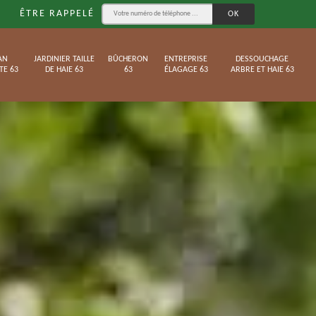
ÊTRE RAPPELÉ
AN
JARDINIER TAILLE
BÛCHERON
ENTREPRISE
DESSOUCHAGE
TE 63
DE HAIE 63
63
ÉLAGAGE 63
ARBRE ET HAIE 63