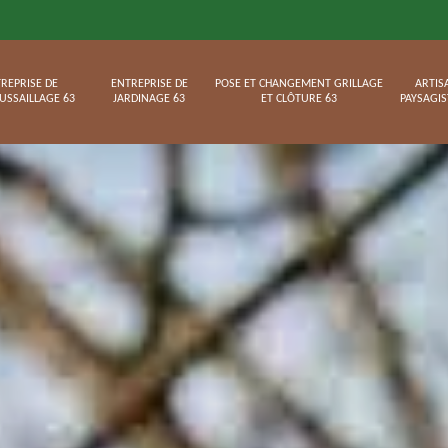
REPRISE DE
ENTREPRISE DE
POSE ET CHANGEMENT GRILLAGE
ARTIS
USSAILLAGE 63
JARDINAGE 63
ET CLÔTURE 63
PAYSAGIS