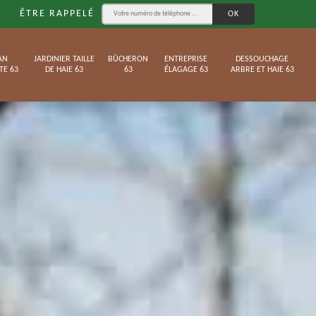
ÊTRE RAPPELÉ
AN
JARDINIER TAILLE
BÛCHERON
ENTREPRISE
DESSOUCHAGE
TE 63
DE HAIE 63
63
ÉLAGAGE 63
ARBRE ET HAIE 63