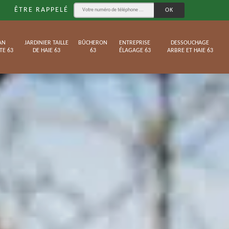
ÊTRE RAPPELÉ
AN
JARDINIER TAILLE
BÛCHERON
ENTREPRISE
DESSOUCHAGE
TE 63
DE HAIE 63
63
ÉLAGAGE 63
ARBRE ET HAIE 63