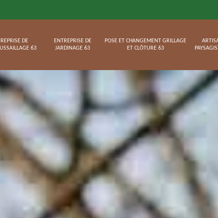
REPRISE DE
ENTREPRISE DE
POSE ET CHANGEMENT GRILLAGE
ARTIS
USSAILLAGE 63
JARDINAGE 63
ET CLÔTURE 63
PAYSAGIS