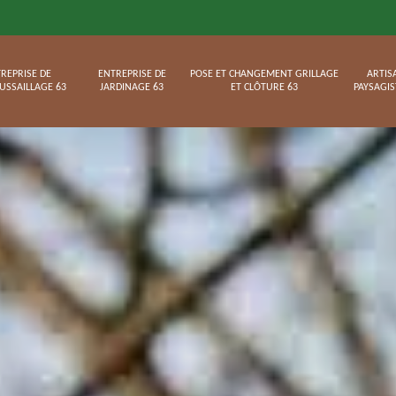
REPRISE DE
ENTREPRISE DE
POSE ET CHANGEMENT GRILLAGE
ARTIS
USSAILLAGE 63
JARDINAGE 63
ET CLÔTURE 63
PAYSAGIS