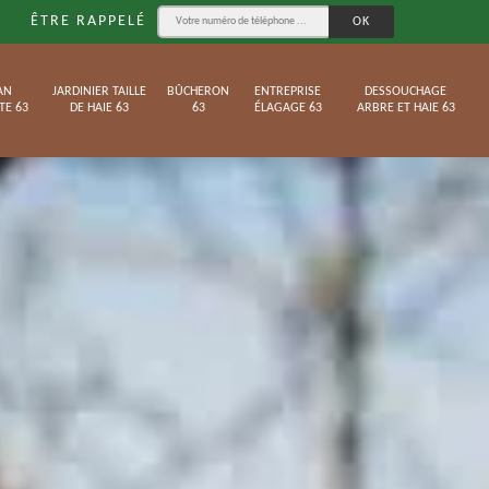
ÊTRE RAPPELÉ
AN
JARDINIER TAILLE
BÛCHERON
ENTREPRISE
DESSOUCHAGE
TE 63
DE HAIE 63
63
ÉLAGAGE 63
ARBRE ET HAIE 63