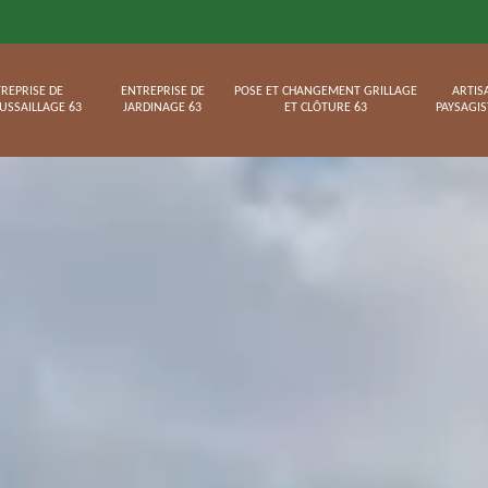
REPRISE DE
ENTREPRISE DE
POSE ET CHANGEMENT GRILLAGE
ARTIS
USSAILLAGE 63
JARDINAGE 63
ET CLÔTURE 63
PAYSAGIS