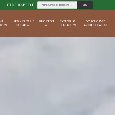
ÊTRE RAPPELÉ
AN
JARDINIER TAILLE
BÛCHERON
ENTREPRISE
DESSOUCHAGE
TE 63
DE HAIE 63
63
ÉLAGAGE 63
ARBRE ET HAIE 63