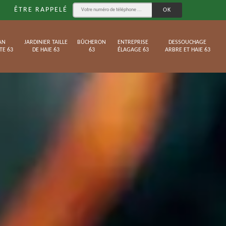
ÊTRE RAPPELÉ
AN
JARDINIER TAILLE
BÛCHERON
ENTREPRISE
DESSOUCHAGE
TE 63
DE HAIE 63
63
ÉLAGAGE 63
ARBRE ET HAIE 63