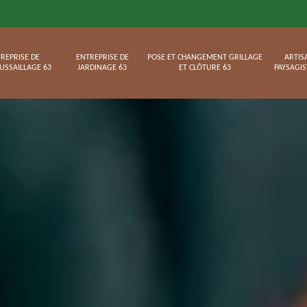
REPRISE DE
ENTREPRISE DE
POSE ET CHANGEMENT GRILLAGE
ARTIS
USSAILLAGE 63
JARDINAGE 63
ET CLÔTURE 63
PAYSAGIS