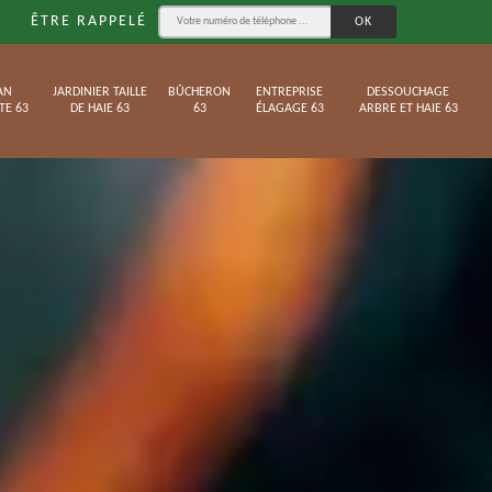
ÊTRE RAPPELÉ
AN
JARDINIER TAILLE
BÛCHERON
ENTREPRISE
DESSOUCHAGE
TE 63
DE HAIE 63
63
ÉLAGAGE 63
ARBRE ET HAIE 63