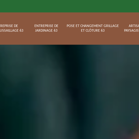
REPRISE DE
ENTREPRISE DE
POSE ET CHANGEMENT GRILLAGE
ARTIS
USSAILLAGE 63
JARDINAGE 63
ET CLÔTURE 63
PAYSAGIS