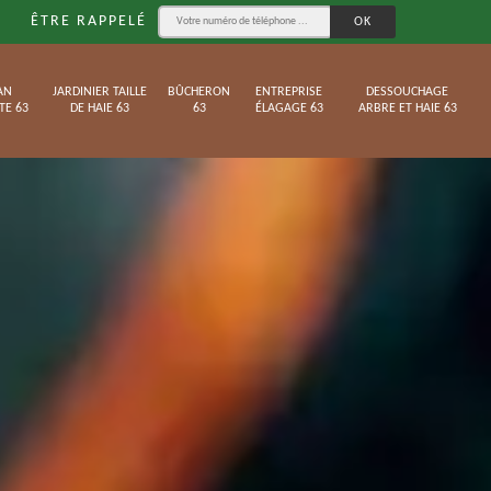
ÊTRE RAPPELÉ
AN
JARDINIER TAILLE
BÛCHERON
ENTREPRISE
DESSOUCHAGE
TE 63
DE HAIE 63
63
ÉLAGAGE 63
ARBRE ET HAIE 63