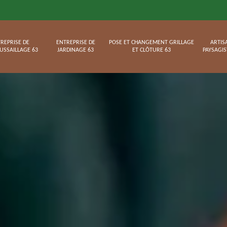
REPRISE DE
ENTREPRISE DE
POSE ET CHANGEMENT GRILLAGE
ARTIS
USSAILLAGE 63
JARDINAGE 63
ET CLÔTURE 63
PAYSAGIS